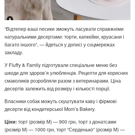
“Відтепер ваші песики зможуть ласувати справжніми
натуральними десертами: торти, капкейки, круасани і
багато іншого”, — йдеться у дописі у соцмережах
закладу.
У Fluffy & Family підготували спеціальне меню без
шкоди для здоров’я улюбленців. Рецепти для корисних
смаколиків розробляли разом з ветеринарами. Ціна
десертів залежить від розміру і кількості порції.
Власники собак можуть скуштувати каву і фірмові
десерти від кондитерської Mom’s Bakery.
Ціни:
торт (розмір М) — 900 грн, торт з донатсами
(розмір М) — 1000 грн, торт “Серденько” (розмір М) —