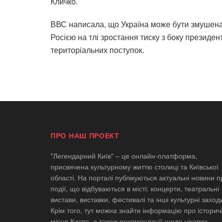
Кличко.
ВВС написала, що Україна може бути змушена 
Росією на тлі зростання тиску з боку презид
територіальних поступок.
ПРО НАШ ПРОЕКТ
"Легендарний Київ" – це онлайн-платформа,
присвячена культурному життю столиці та Київської
області. На порталі публікуються актуальні новини п
події, що відбуваються в місті: концерти, театральні
вистави, виставки, фестивалі та інші культурні заход
Крім того, тут можна знайти інформацію про історич
місця Києва, а також рекомендації щодо цікавих