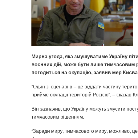
Мирна угода, яка змушуватиме Україну піт
воєнних дій, може бути лише тимчасовим р
погодиться на окупацію, заявив мер Києва 
“Один зі сценаріїв – це віддати частину терит
прийме окупації територій Росією”, – сказав К
Він зазначив, що Україну можуть змусити пост
тимчасовим рішенням.
“Заради миру, тимчасового миру, можливо, це