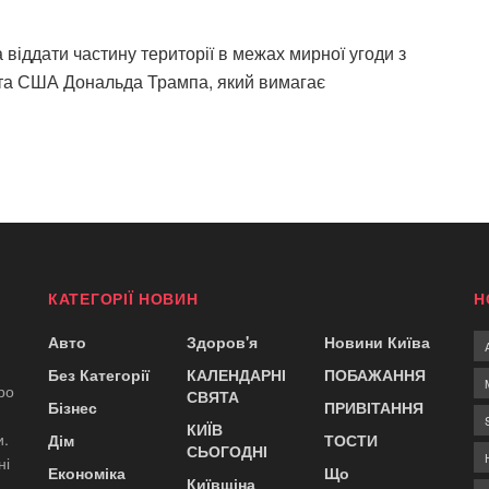
віддати частину території в межах мирної угоди з
ента США Дональда Трампа, який вимагає
КАТЕГОРІЇ НОВИН
Н
Авто
Здоров'я
Новини Київа
Без Категорії
КАЛЕНДАРНІ
ПОБАЖАННЯ
ро
СВЯТА
Бізнес
ПРИВІТАННЯ
КИЇВ
и.
Дім
ТОСТИ
СЬОГОДНІ
ні
Економіка
Що
Київщіна