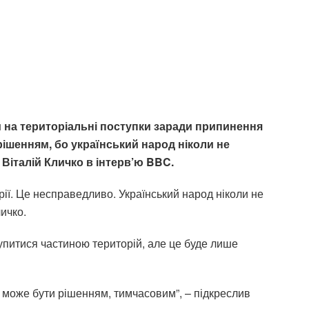
и на територіальні поступки заради припинення
ішенням, бо український народ ніколи не
Віталій Кличко в інтерв’ю BBC.
орії. Це несправедливо. Український народ ніколи не
личко.
упитися частиною територій, але це буде лише
 може бути рішенням, тимчасовим”, – підкреслив