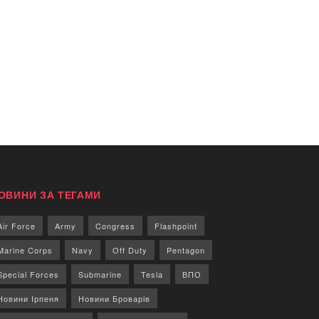
ОВИНИ ЗА ТЕГАМИ
Air Force
Army
Congress
Flashpoint
Marine Corps
Navy
Off Duty
Pentagon
Special Forces
Submarine
Tesla
ВПО
Новини Ірпеня
Новини Броварів