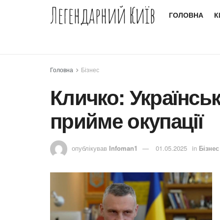
Легендарний Київ
ГОЛОВНА
К
Головна
Бізнес
Кличко: Українсь
прийме окупації
опублікував
Infoman1
01.05.2025
in
Бізнес