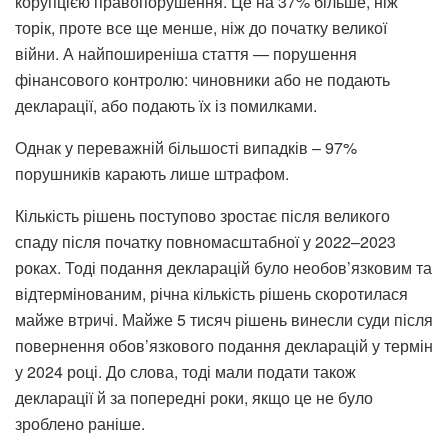
корупцією правопорушення. Це на 37% більше, ніж
торік, проте все ще менше, ніж до початку великої
війни. А найпоширеніша стаття — порушення
фінансового контролю: чиновники або не подають
декларації, або подають їх із помилками.
Однак у переважній більшості випадків – 97%
порушників карають лише штрафом.
Кількість рішень поступово зростає після великого
спаду після початку повномасштабної у 2022–2023
роках. Тоді подання декларацій було необов’язковим та
відтермінованим, річна кількість рішень скоротилася
майже втричі. Майже 5 тисяч рішень винесли суди після
повернення обов’язкового подання декларацій у термін
у 2024 році. До слова, тоді мали подати також
декларації й за попередні роки, якщо це не було
зроблено раніше.