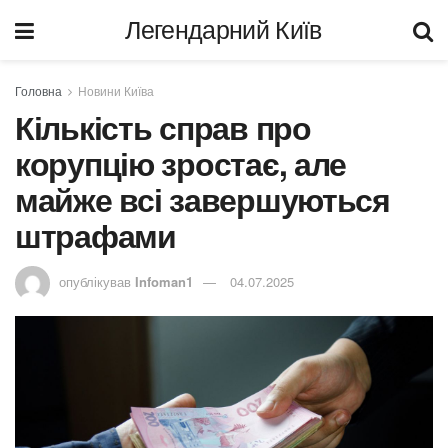
Легендарний Київ
Головна
Новини Київа
Кількість справ про
корупцію зростає, але
майже всі завершуються
штрафами
опублікував
Infoman1
04.07.2025