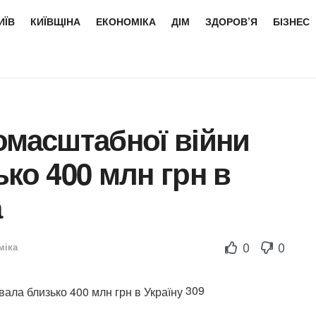
ИЇВ
КИЇВЩІНА
ЕКОНОМІКА
ДІМ
ЗДОРОВ’Я
БІЗНЕС
омасштабної війни
ько 400 млн грн в
а
0
0
міка
309