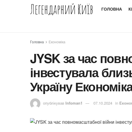
Легендарний Київ
ГОЛОВНА
К
Головна
Економіка
JYSK за час повн
інвестувала близ
Україну Економік
опублікував
Infoman1
07.10.2024
in
Еконо