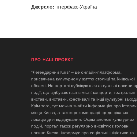
Джерело:
Інтерфакс-Україна
ПРО НАШ ПРОЕКТ
"Легендарний Київ" – це онлайн-платформа,
присвячена культурному життю столиці та Київської
області. На порталі публікуються актуальні новини п
події, що відбуваються в місті: концерти, театральні
вистави, виставки, фестивалі та інші культурні заход
Крім того, тут можна знайти інформацію про історич
місця Києва, а також рекомендації щодо цікавих
локацій для відвідування. Окрім анонсів культурних
подій, портал також регулярно висвітлює головні
новини Києва, інформує про соціальні ініціативи та