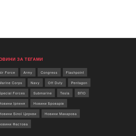
ОВИНИ ЗА ТЕГАМИ
Air Force
Army
Congress
Flashpoint
Marine Corps
Navy
Off Duty
Pentagon
Special Forces
Submarine
Tesla
ВПО
Новини Ірпеня
Новини Броварів
Новини Білої Церкви
Новини Макарова
новини Фастова