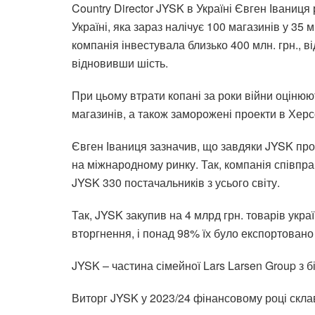
Country Director JYSK в Україні Євген Іваниц
Україні, яка зараз налічує 100 магазинів у 3
компанія інвестувала близько 400 млн. грн., 
відновивши шість.
При цьому втрати копані за роки війни оцінюю
магазинів, а також заморожені проекти в Херсо
Євген Іваниця зазначив, що завдяки JYSK пр
на міжнародному ринку. Так, компанія співпра
JYSK 330 постачальників з усього світу.
Так, JYSK закупив на 4 млрд грн. товарів ук
вторгнення, і понад 98% їх було експортован
JYSK – частина сімейної Lars Larsen Group з бі
Виторг JYSK у 2023/24 фінансовому році скла