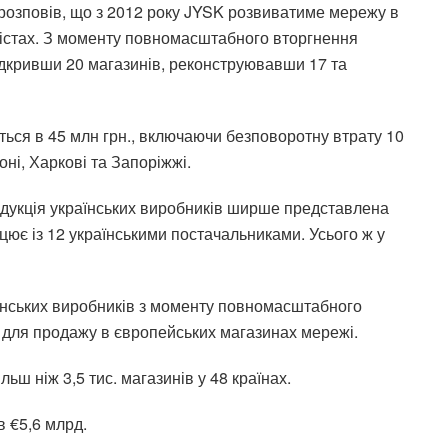
я розповів, що з 2012 року JYSK розвиватиме мережу в
5 містах. З моменту повномасштабного вторгнення
відкривши 20 магазинів, реконструювавши 17 та
ться в 45 млн грн
.
, включаючи безповоротну втрату 10
ні, Харкові та Запоріжжі.
одукція українських виробників ширше представлена
цює із 12 українськими постачальниками. Усього ж у
раїнських виробників з моменту повномасштабного
о для продажу в європейських магазинах мережі.
льш ніж 3,5 тис. магазинів у 48 країнах.
в €5,6 млрд.