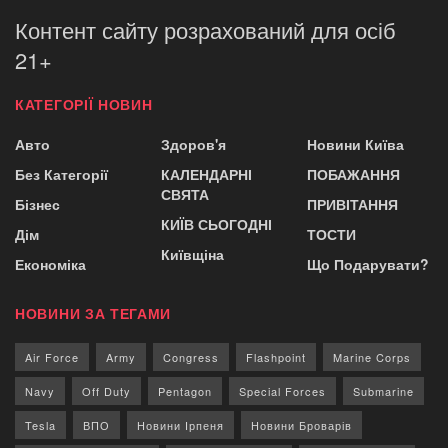
Контент сайту розрахований для осіб
21+
КАТЕГОРІЇ НОВИН
Авто
Здоров'я
Новини Київа
Без Категорії
КАЛЕНДАРНІ
ПОБАЖАННЯ
СВЯТА
Бізнес
ПРИВІТАННЯ
КИЇВ СЬОГОДНІ
Дім
ТОСТИ
Київщіна
Економіка
Що Подарувати?
НОВИНИ ЗА ТЕГАМИ
Air Force
Army
Congress
Flashpoint
Marine Corps
Navy
Off Duty
Pentagon
Special Forces
Submarine
Tesla
ВПО
Новини Ірпеня
Новини Броварів