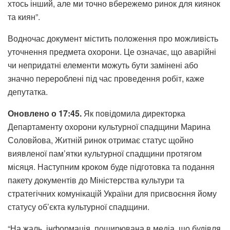
хтось інший, але ми точно вбережемо ринок для киянок
та киян”.
Водночас документ містить положення про можливість
уточнення предмета охорони. Це означає, що аварійні
чи непридатні елементи можуть бути замінені або
значно перероблені під час проведення робіт, каже
депутатка.
Оновлено о 17:45.
Як повідомила директорка
Департаменту охорони культурної спадщини Марина
Соловйова, Житній ринок отримає статус щойно
виявленої пам’ятки культурної спадщини протягом
місяця. Наступним кроком буде підготовка та подання
пакету документів до Міністерства культури та
стратегічних комунікацій України для присвоєння йому
статусу об’єкта культурної спадщини.
“На жаль, інформація, поширювана в медіа, що будівля