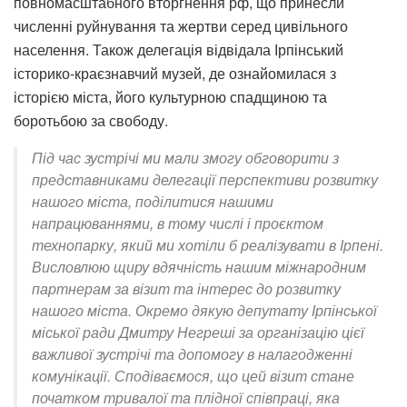
повномасштабного вторгнення рф, що принесли
численні руйнування та жертви серед цивільного
населення. Також делегація відвідала Ірпінський
історико-краєзнавчий музей, де ознайомилася з
історією міста, його культурною спадщиною та
боротьбою за свободу.
Під час зустрічі ми мали змогу обговорити з
представниками делегації перспективи розвитку
нашого міста, поділитися нашими
напрацюваннями, в тому числі і проєктом
технопарку, який ми хотіли б реалізувати в Ірпені.
Висловлюю щиру вдячність нашим міжнародним
партнерам за візит та інтерес до розвитку
нашого міста. Окремо дякую депутату Ірпінської
міської ради Дмитру Негреші за організацію цієї
важливої зустрічі та допомогу в налагодженні
комунікації. Сподіваємося, що цей візит стане
початком тривалої та плідної співпраці, яка