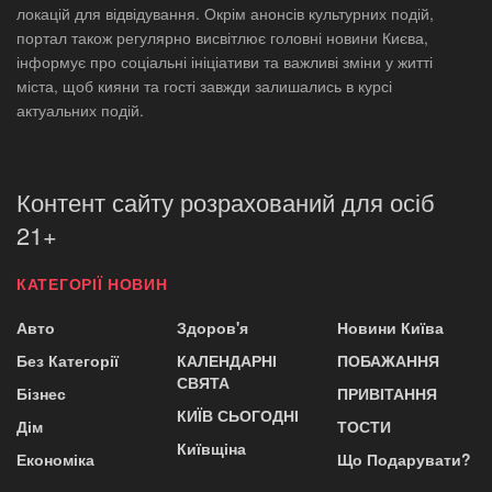
локацій для відвідування. Окрім анонсів культурних подій,
портал також регулярно висвітлює головні новини Києва,
інформує про соціальні ініціативи та важливі зміни у житті
міста, щоб кияни та гості завжди залишались в курсі
актуальних подій.
Контент сайту розрахований для осіб
21+
КАТЕГОРІЇ НОВИН
Авто
Здоров'я
Новини Київа
Без Категорії
КАЛЕНДАРНІ
ПОБАЖАННЯ
СВЯТА
Бізнес
ПРИВІТАННЯ
КИЇВ СЬОГОДНІ
Дім
ТОСТИ
Київщіна
Економіка
Що Подарувати?