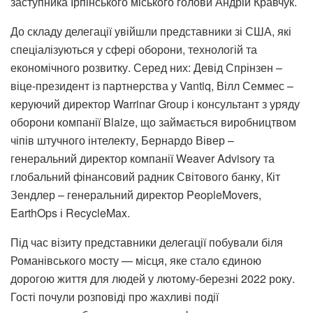
заступника Ірпінського міського голови Андрій Кравчук.
До складу делегації увійшли представники зі США, які
спеціалізуються у сфері оборони, технологій та
економічного розвитку. Серед них: Девід Спрінзен –
віце-президент із партнерства у Vantiq, Вілл Семмес –
керуючий директор Warrinar Group і консультант з уряду
оборони компанії Blaize, що займається виробництвом
чіпів штучного інтелекту, Бернардо Вівер –
генеральний директор компанії Weaver Advisory та
глобальний фінансовий радник Світового банку, Кіт
Зендлер – генеральний директор PeopleMovers,
EarthOps і RecycleMax.
Під час візиту представники делегації побували біля
Романівського мосту — місця, яке стало єдиною
дорогою життя для людей у лютому-березні 2022 року.
Гості почули розповіді про жахливі події