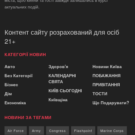
міста, щоб кияни та гості завжди залишались в курсі
актуальних подій.
Контент сайту розрахований для осіб
21+
КАТЕГОРІЇ НОВИН
Авто
Здоров'я
Новини Київа
Без Категорії
КАЛЕНДАРНІ
ПОБАЖАННЯ
СВЯТА
Бізнес
ПРИВІТАННЯ
КИЇВ СЬОГОДНІ
Дім
ТОСТИ
Київщіна
Економіка
Що Подарувати?
НОВИНИ ЗА ТЕГАМИ
Air Force
Army
Congress
Flashpoint
Marine Corps