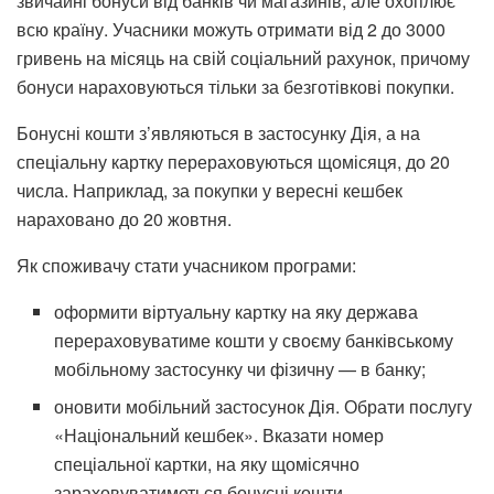
звичайні бонуси від банків чи магазинів, але охоплює
всю країну. Учасники можуть отримати від 2 до 3000
гривень на місяць на свій соціальний рахунок, причому
бонуси нараховуються тільки за безготівкові покупки.
Бонусні кошти з’являються в застосунку Дія, а на
спеціальну картку перераховуються щомісяця, до 20
числа. Наприклад, за покупки у вересні кешбек
нараховано до 20 жовтня.
Як споживачу стати учасником програми:
оформити віртуальну картку на яку держава
перераховуватиме кошти у своєму банківському
мобільному застосунку чи фізичну — в банку;
оновити мобільний застосунок Дія. Обрати по
слугу
«Національний кешбек».
В
казати номер
спеціальної картки, на яку щомісячно
зараховуватиметься бонусні кошти.