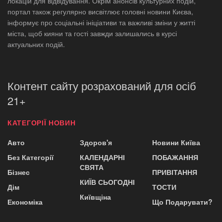
локацій для відвідування. Окрім анонсів культурних подій,
портал також регулярно висвітлює головні новини Києва,
інформує про соціальні ініціативи та важливі зміни у житті
міста, щоб кияни та гості завжди залишались в курсі
актуальних подій.
Контент сайту розрахований для осіб
21+
КАТЕГОРІЇ НОВИН
Авто
Здоров'я
Новини Київа
Без Категорії
КАЛЕНДАРНІ
ПОБАЖАННЯ
СВЯТА
Бізнес
ПРИВІТАННЯ
КИЇВ СЬОГОДНІ
Дім
ТОСТИ
Київщіна
Економіка
Що Подарувати?