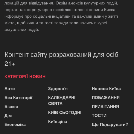
локацій для відвідування. Окрім анонсів культурних подій,
портал також регулярно висвітлює головні новини Києва,
інформує про соціальні ініціативи та важливі зміни у житті
міста, щоб кияни та гості завжди залишались в курсі
актуальних подій.
Контент сайту розрахований для осіб
21+
КАТЕГОРІЇ НОВИН
Авто
Здоров'я
Новини Київа
Без Категорії
КАЛЕНДАРНІ
ПОБАЖАННЯ
СВЯТА
Бізнес
ПРИВІТАННЯ
КИЇВ СЬОГОДНІ
Дім
ТОСТИ
Київщіна
Економіка
Що Подарувати?