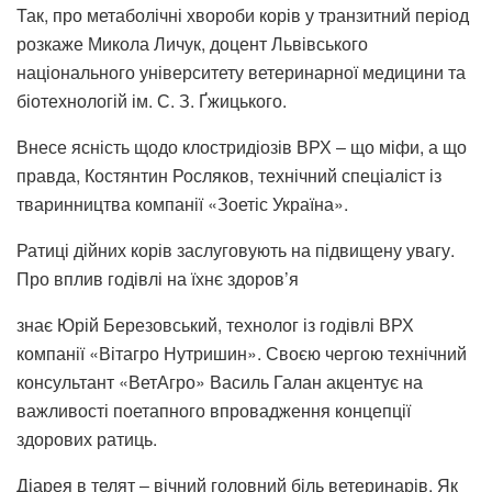
Так, про метаболічні хвороби корів у транзитний період
розкаже Микола Личук, доцент Львівського
національного університету ветеринарної медицини та
біотехнологій ім. С. З. Ґжицького.
Внесе ясність щодо клостридіозів ВРХ ‒ що міфи, а що
правда, Костянтин Росляков, технічний спеціаліст із
тваринництва компанії «Зоетіс Україна».
Ратиці дійних корів заслуговують на підвищену увагу.
Про вплив годівлі на їхнє здоров’я
знає Юрій Березовський, технолог із годівлі ВРХ
компанії «Вітагро Нутришин». Своєю чергою технічний
консультант «ВетАгро» Василь Галан акцентує на
важливості поетапного впровадження концепції
здорових ратиць.
Діарея в телят ‒ вічний головний біль ветеринарів. Як