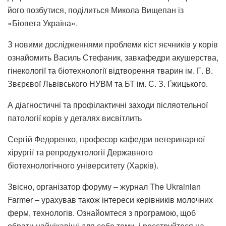
його позбутися, поділиться Микола Вищепан із
«Біовета Україна».
З новими дослідженнями проблеми кіст яєчників у корів
ознайомить Василь Стефаник, завкафедри акушерства,
гінекології та біотехнології відтворення тварин ім. Г. В.
Звєрєвої Львівського НУВМ та БТ ім. С. З. Ґжицького.
А діагностичні та профілактичні заходи післяотельної
патології корів у деталях висвітлить
Сергій Федоренко, професор кафедри ветеринарної
хірургії та репродуктології Державного
біотехнологічного університету (Харків).
Звісно, організатор форуму ‒ журнал The Ukrainian
Farmer ‒ урахував також інтереси керівників молочних
ферм, технологів. Ознайомтеся з програмою, щоб
обрати найцікавіші для себе теми, і реєструйтеся на