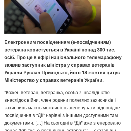
Електронним посвідченням (е-посвідченням)
ветерана користується в Україні понад 300 тис.
осіб. Про це в ефірі національного телемарафону
заявив
заступник міністра у справах ветеранів
України Руслан Приходько,
його 18 жовтня цитує
Міністерство у справах ветеранів України.
“Кожен ветеран, ветеранка, особа з інвалідністю
внаслідок війни, член родини полеглих захисників і
захисниць мають можливість згенерувати відповідне
посвідчення в “Дії” нарівні з іншими доступними там
документами. […] На сьогодні в “Дії” вже згенеровано
понад 300 тис. е-посвідчень ветерана”, – сказав він.