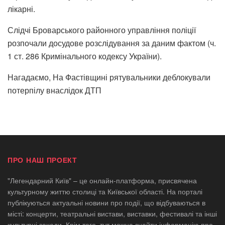
лікарні.
Слідчі Броварського районного управління поліції
розпочали досудове розслідування за даним фактом (ч.
1 ст. 286 Кримінального кодексу України).
Нагадаємо, На Фастівщині рятувальники деблокували
потерпілу внаслідок ДТП
ПРО НАШ ПРОЕКТ
"Легендарний Київ" – це онлайн-платформа, присвячена
культурному життю столиці та Київської області. На порталі
публікуються актуальні новини про події, що відбуваються в
місті: концерти, театральні вистави, виставки, фестивалі та інші
культурні заходи. Крім того, тут можна знайти інформацію про