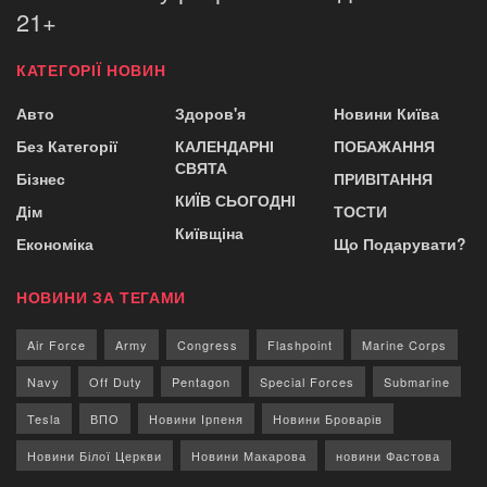
21+
КАТЕГОРІЇ НОВИН
Авто
Здоров'я
Новини Київа
Без Категорії
КАЛЕНДАРНІ
ПОБАЖАННЯ
СВЯТА
Бізнес
ПРИВІТАННЯ
КИЇВ СЬОГОДНІ
Дім
ТОСТИ
Київщіна
Економіка
Що Подарувати?
НОВИНИ ЗА ТЕГАМИ
Air Force
Army
Congress
Flashpoint
Marine Corps
Navy
Off Duty
Pentagon
Special Forces
Submarine
Tesla
ВПО
Новини Ірпеня
Новини Броварів
Новини Білої Церкви
Новини Макарова
новини Фастова