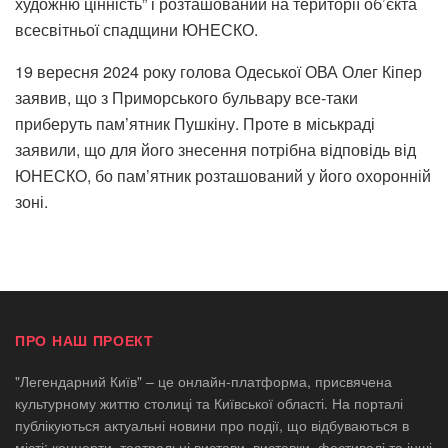
художню цінність” і розташований на території об’єкта
всесвітньої спадщини ЮНЕСКО.
19 вересня 2024 року голова Одеської ОВА Олег Кіпер
заявив, що з Приморського бульвару все-таки
приберуть пам’ятник Пушкіну. Проте в міськраді
заявили, що для його знесення потрібна відповідь від
ЮНЕСКО, бо пам’ятник розташований у його охоронній
зоні.
ПРО НАШ ПРОЕКТ
"Легендарний Київ" – це онлайн-платформа, присвячена
культурному життю столиці та Київської області. На порталі
публікуються актуальні новини про події, що відбуваються в
місті: концерти, театральні вистави, виставки, фестивалі та інші