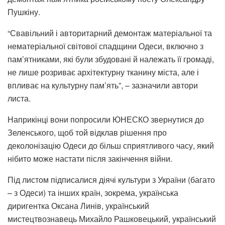
Пушкіну.
“Свавільний і авторитарний демонтаж матеріальної та
нематеріальної світової спадщини Одеси, включно з
пам’ятниками, які були збудовані й належать її громаді,
не лише розриває архітектурну тканину міста, але і
впливає на культурну пам’ять”, – зазначили автори
листа.
Наприкінці вони попросили ЮНЕСКО звернутися до
Зеленського, щоб той відклав рішення про
деколонізацію Одеси до більш сприятливого часу, який
нібито може настати після закінчення війни.
Під листом підписалися діячі культури з України (багато
– з Одеси) та інших країн, зокрема, українська
диригентка Оксана Линів, український
мистецтвознавець Михайло Рашковецький, український