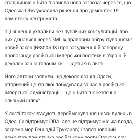
спадщиною нібито “нависла нова загроза” через те, що
Одеська ОВА ухвалила рішення про демонтаж 19
пам’яток у центрі міста.
“Ці рішення ухвалили без публічних консультацій, про
них дізналися через ЗМІ. Їх правовим обґрунтуванням є
новий закон (№3005-IX) про засудження й заборону
пропаганди російської імперської політики в Україні й
деколонізацію топоніміки”, – ідеться в листі.
Його автори заявили, що деколонізація Одеси,
історичний центр якої побудували за часів російської
імперської адміністрації, – це нібито “небезпечно
слизький шлях”.
У листі також згадують перейменування низки вулиць в
Одесі (їх підтримує ОВА, але не підтримує міська влада,
зокрема мер Геннадій Труханов) і запланований
демонтаж пам’ятника російському поету Олександру