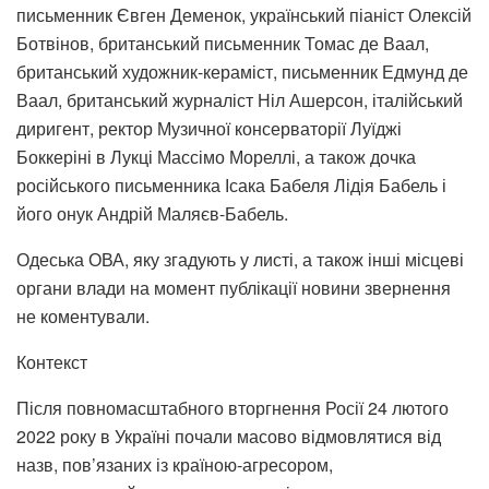
письменник Євген Деменок, український піаніст Олексій
Ботвінов, британський письменник Томас де Ваал,
британський художник-кераміст, письменник Едмунд де
Ваал, британський журналіст Ніл Ашерсон, італійський
диригент, ректор Музичної консерваторії Луїджі
Боккеріні в Лукці Массімо Мореллі, а також дочка
російського письменника Ісака Бабеля Лідія Бабель і
його онук Андрій Маляєв-Бабель.
Одеська ОВА, яку згадують у листі, а також інші місцеві
органи влади на момент публікації новини звернення
не коментували.
Контекст
Після повномасштабного вторгнення Росії 24 лютого
2022 року в Україні почали масово відмовлятися від
назв, пов’язаних із країною-агресором,