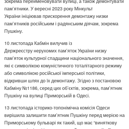
зокрема
перейменовувати вулиці, а також
демонтувати
пам’ятники. У вересні 2023 року Мінкульт
України
ініціював прискорення демонтажу низки
пам’ятників
російським і радянським діячам, зокрема
Пушкіну.
10 листопада
Кабмін вилучив із
Держреєстру
нерухомих пам’яток України низку
пам’яток культурної спадщини національного значення,
які є символікою комуністичного тоталітарного режиму
або символікою російської імперської політики,
відкривши шлях до їх демонтажу. Згідно з постановою
Кабміну
№1186, серед цих об’єктів, зокрема, пам’ятник
Пушкіну на вулиці Приморській в Одесі.
13 листопада історико-топонімічна комісія Одеси
вирішила
залишити пам’ятник Пушкіну
перед мерією на
Приморському бульварі як такий, що має “виняткову