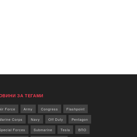
ОВИНИ ЗА ТЕГАМИ
Air Force
Army
Congress
Flashpoint
Marine Corps
Navy
Off Duty
Pentagon
Special Forces
Submarine
Tesla
ВПО