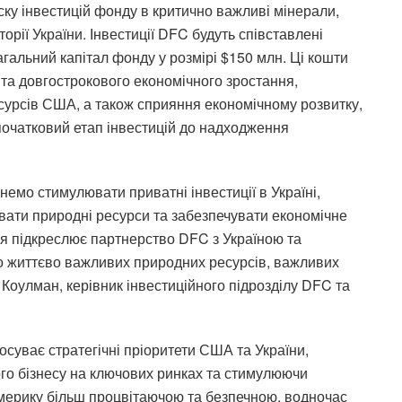
ску інвестицій фонду в критично важливі мінерали,
орії України. Інвестиції DFC будуть співставлені
агальний капітал фонду у розмірі $150 млн. Ці кошти
 та довгострокового економічного зростання,
сурсів США, а також сприяння економічному розвитку,
початковий етап інвестицій до надходження
емо стимулювати приватні інвестиції в Україні,
вати природні ресурси та забезпечувати економічне
ія підкреслює партнерство DFC з Україною та
о життєво важливих природних ресурсів, важливих
Коулман, керівник інвестиційного підрозділу DFC та
суває стратегічні пріоритети США та України,
го бізнесу на ключових ринках та стимулюючи
Америку більш процвітаючою та безпечною, водночас