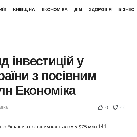
ИЇВ
КИЇВЩІНА
ЕКОНОМІКА
ДІМ
ЗДОРОВ’Я
БІЗНЕС
д інвестицій у
раїни з посівним
млн Економіка
0
0
міка
141