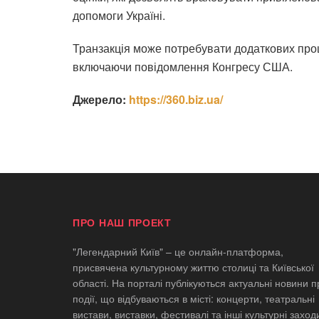
допомоги Україні.
Транзакція може потребувати додаткових про
включаючи повідомлення Конгресу США.
Джерело:
https://360.biz.ua/
ПРО НАШ ПРОЕКТ
"Легендарний Київ" – це онлайн-платформа,
присвячена культурному життю столиці та Київської
області. На порталі публікуються актуальні новини п
події, що відбуваються в місті: концерти, театральні
вистави, виставки, фестивалі та інші культурні заход