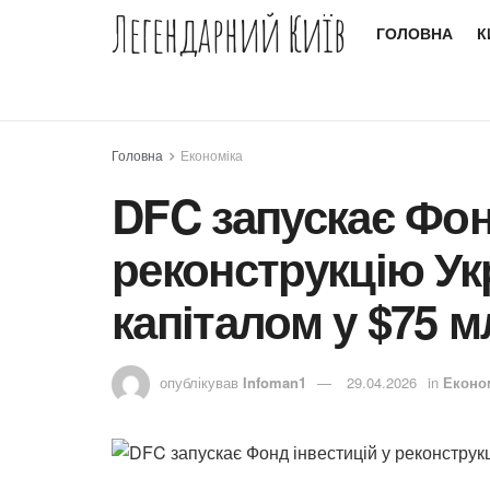
Легендарний Київ
ГОЛОВНА
К
Головна
Економіка
DFC запускає Фон
реконструкцію Ук
капіталом у $75 
опублікував
Infoman1
29.04.2026
in
Еконо