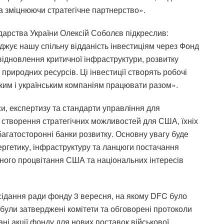
а зміцнюючи стратегічне партнерство».
подарства України Олексій Соболєв підкреслив:
джує нашу спільну відданість інвестиціям через Фонд
відновлення критичної інфраструктури, розвитку
природних ресурсів. Ці інвестиції створять робочі
ьким і українським компаніям працювати разом».
, експертизу та стандарти управління для
а створення стратегічних можливостей для США, їхніх
багатосторонні банки розвитку. Основну увагу буде
ергетику, інфраструктуру та ланцюги постачання
чного процвітання США та національних інтересів
ідання ради фонду 3 вересня, на якому DFC було
були затверджені комітети та обговорені протоколи
ні акції фонду для нових поставок військової