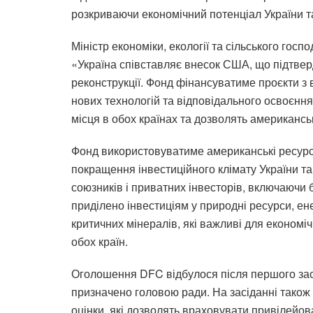
розкриваючи економічний потенціал України т
Міністр економіки, екології та сільського гос
«Україна співставляє внесок США, що підтвер
реконструкції. Фонд фінансуватиме проєкти з 
нових технологій та відповідального освоєння 
місця в обох країнах та дозволять американс
Фонд використовуватиме американські ресурси
покращення інвестиційного клімату України т
союзників і приватних інвесторів, включаючи 
приділено інвестиціям у природні ресурси, ен
критичних мінералів, які важливі для економі
обох країн.
Оголошення DFC відбулося після першого зас
призначено головою ради. На засіданні також 
оцінки, які дозволять враховувати привілейова