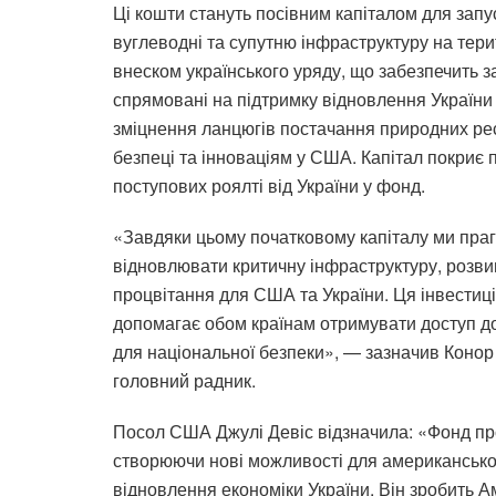
Ці кошти стануть посівним капіталом для запу
вуглеводні та супутню інфраструктуру на терит
внеском українського уряду, що забезпечить з
спрямовані на підтримку відновлення України
зміцнення ланцюгів постачання природних ре
безпеці та інноваціям у США. Капітал покриє 
поступових роялті від України у фонд.
«Завдяки цьому початковому капіталу ми прагн
відновлювати критичну інфраструктуру, розви
процвітання для США та України. Ця інвестиц
допомагає обом країнам отримувати доступ д
для національної безпеки», — зазначив Конор 
головний радник.
Посол США Джулі Девіс відзначила: «Фонд про
створюючи нові можливості для американсько
відновлення економіки України. Він зробить 