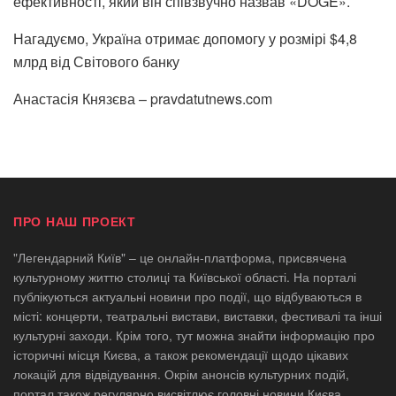
ефективності, який він співзвучно назвав «DOGE».
Нагадуємо, Україна отримає допомогу у розмірі $4,8
млрд від Світового банку
Анастасія Князєва – pravdatutnews.com
ПРО НАШ ПРОЕКТ
"Легендарний Київ" – це онлайн-платформа, присвячена
культурному життю столиці та Київської області. На порталі
публікуються актуальні новини про події, що відбуваються в
місті: концерти, театральні вистави, виставки, фестивалі та інші
культурні заходи. Крім того, тут можна знайти інформацію про
історичні місця Києва, а також рекомендації щодо цікавих
локацій для відвідування. Окрім анонсів культурних подій,
портал також регулярно висвітлює головні новини Києва,