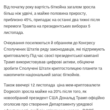
Від початку року вартість біткойна загалом зросла
більш ніж удвічі, а майже половина приросту,
приблизно 45%, припадає на останні два тижні після
перемоги Трампа на президентських виборах 5
листопада.
Очікування посилюються й обранням до Конгресу
Сполучених Штатів ряду законодавців, які підтримують
криптовалюту.Під час своєї президентської кампанії
Трамп використовував цифрові активи, обіцяючи
зробити Сполучені Штати криптостолицею планети та
накопичити національний запас біткойнів.
Також ввечері 12 листопада ціна мем-криптовалюти
Dogecoin зросла майже на 20% після того, як
новообраний президент США Дональд Трамп офіційно
оголосив про створення Департаменту урядової