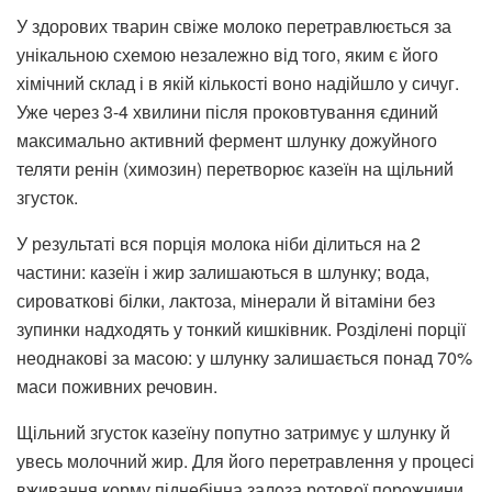
У здорових тварин свіже молоко перетравлюється за
унікальною схемою незалежно від того, яким є його
хімічний склад і в якій кількості воно надійшло у сичуг.
Уже через 3-4 хвилини після проковтування єдиний
максимально активний фермент шлунку дожуйного
теляти ренін (химозин) перетворює казеїн на щільний
згусток.
У результаті вся порція молока ніби ділиться на 2
частини: казеїн і жир залишаються в шлунку; вода,
сироваткові білки, лактоза, мінерали й вітаміни без
зупинки надходять у тонкий кишківник. Розділені порції
неоднакові за масою: у шлунку залишається понад 70%
маси поживних речовин.
Щільний згусток казеїну попутно затримує у шлунку й
увесь молочний жир. Для його перетравлення у процесі
вживання корму піднебінна залоза ротової порожнини