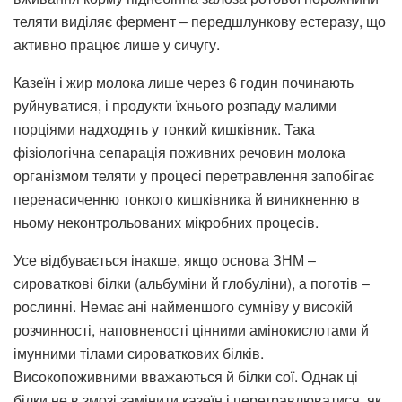
теляти виділяє фермент ‒ передшлункову естеразу, що
активно працює лише у сичугу.
Казеїн і жир молока лише через 6 годин починають
руйнуватися, і продукти їхнього розпаду малими
порціями надходять у тонкий кишківник. Така
фізіологічна сепарація поживних речовин молока
організмом теляти у процесі перетравлення запобігає
перенасиченню тонкого кишківника й виникненню в
ньому неконтрольованих мікробних процесів.
Усе відбувається інакше, якщо основа ЗНМ ‒
сироваткові білки (альбуміни й глобуліни), а поготів ‒
рослинні. Немає ані найменшого сумніву у високій
розчинності, наповненості цінними амінокислотами й
імунними тілами сироваткових білків.
Високопоживними вважаються й білки сої. Однак ці
білки не в змозі замінити казеїн і перетравлюватися, як