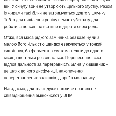
він. У сичугу вони не утворюють щільного згустку. Разом
із жирами такі білки не затримуються довго у шлунку.
Тобто для виділення реніну немає субстрату для
роботи, а пепсин не встигне відіграти свою роль.
Отже, вся маса рідкого замінника без казеїну чи з
малою його кількістю швидко евакуюється у тонкий
кишківник, бо ферментна система теляти до одного
місяця ще тільки розвивається. Перенесення всієї
відповідальності за перетравність білків у кишківник ‒
це шлях до його дисфункції, накопичення
неперетравлених залишків, діареї в молодняку.
Нагадаємо, для телят дуже важливе правильне
співвідношення амінокислот у ЗНМ.