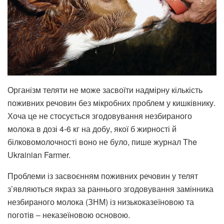
Організм теляти не може засвоїти надмірну кількість
поживних речовин без мікробних проблем у кишківнику.
Хоча це не стосується згодовування незбираного
молока в дозі 4-6 кг на добу, якої б жирності й
білковомолочності воно не було, пише журнал The
Ukrainian Farmer.
Проблеми із засвоєнням поживних речовин у телят
з’являються якраз за раннього згодовування замінника
незбираного молока (ЗНМ) із низькоказеїновою та
поготів ‒ неказеїновою основою.