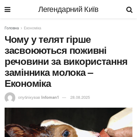
Легендарний Київ
Головна
Економіка
Чому у телят гірше
засвоюються поживні
речовини за використання
замінника молока –
Економіка
опублікував
Infoman1
28.08.2025