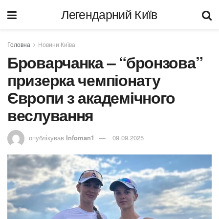
Легендарний Київ
Головна
Новини Київа
Броварчанка – “бронзова”
призерка чемпіонату
Європи з академічного
веслування
опублікував
Infoman1
09.09.2025