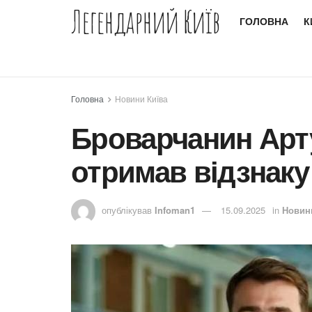
Легендарний Київ
ГОЛОВНА
К
Головна
Новини Київа
Броварчанин Арт
отримав відзнаку
опублікував
Infoman1
15.09.2025
in
Новин