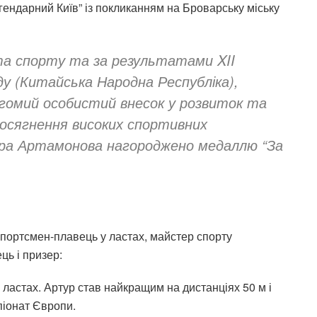
ендарний Київ” із покликанням на Броварську міську
та спорту та за результатами XII
нду (Китайська Народна Республіка),
агомий особистий внесок у розвиток та
 досягнення високих спортивних
ура Артамонова нагороджено медаллю “За
портсмен-плавець у ластах, майстер спорту
ь і призер:
 ластах. Артур
став найкращим на дистанціях 50 м і
мпіонат Європи.