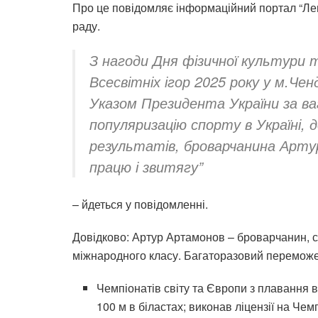
Про це повідомляє інформаційний портал “Лег
раду.
З нагоди Дня фізичної культури 
Всесвітніх ігор 2025 року у м.Че
Указом Президента України за в
популяризацію спорту в Україні,
результатів, броварчанина Арт
працю і звитягу”
– йдеться у повідомленні.
Довідково: Артур Артамонов – броварчанин, с
міжнародного класу. Багаторазовий переможец
Чемпіонатів світу та Європи з плавання в
100 м в біластах; виконав ліцензії на Че