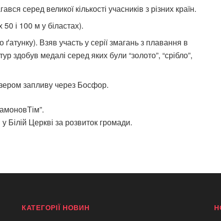
гався серед великої кількості учасників з різних країн.
50 і 100 м у біластах).
го ґатунку). Взяв участь у серії змагань з плавання в
тур здобув медалі серед яких були “золото”, “срібло”,
изером запливу через Босфор.
тамоновТім”.
у Білій Церкві за розвиток громади.
КАТЕГОРІЇ НОВИН
Н