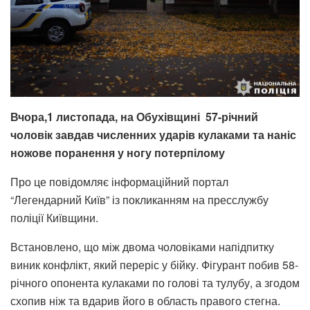
Вчора,1 листопада, на Обухівщині 57-річний
чоловік завдав численних ударів кулаками та наніс
ножове поранення у ногу потерпілому
Про це повідомляє інформаційний портал
“Легендарний Київ” із покликанням на пресслужбу
поліції Київщини.
Встановлено, що між двома чоловіками напідпитку
виник конфлікт, який переріс у бійку. Фігурант побив 58-
річного опонента кулаками по голові та тулубу, а згодом
схопив ніж та вдарив його в область правого стегна.