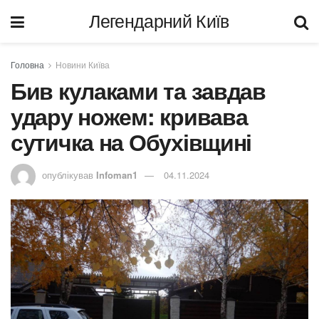
Легендарний Київ
Головна
Новини Київа
Бив кулаками та завдав
удару ножем: кривава
сутичка на Обухівщині
опублікував
Infoman1
04.11.2024