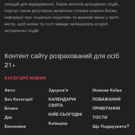
локацій для відвідування. Окрім анонсів культурних подій,
портал також регулярно висвітлює головні новини Києва,
інформує про соціальні ініціативи та важливі зміни у житті
міста, щоб кияни та гості завжди залишались в курсі
актуальних подій.
Контент сайту розрахований для осіб
21+
КАТЕГОРІЇ НОВИН
Авто
Здоров'я
Новини Київа
Без Категорії
КАЛЕНДАРНІ
ПОБАЖАННЯ
СВЯТА
Бізнес
ПРИВІТАННЯ
КИЇВ СЬОГОДНІ
Дім
ТОСТИ
Київщіна
Економіка
Що Подарувати?