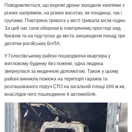
Повідомляється, що ворожі дрони заходили хвилями з
різних напрямків, на різних висотах, як поодинці, так і
групами. Повітряна тривога у місті тривала вісім годин.
За цей час сили оборони в повітряному просторі над
Києвом та на підступах до міста знешкодили понад три
десятки російських БпЛА.
У Голосіївському районі пошкоджена квартира у
житловому будинку без пожежі, одна людина
звернулася за медичною допомогою. Також у цьому
районі виникла пожежа на території гаражів та
розташованого поруч СТО на загальній площі 200 м.кв,
внаслідок чого пошкоджено 4 автомобіля.