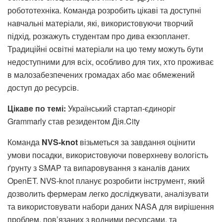
робототехніка. Команда розробить цікаві та доступні
навчальні матеріали, які, використовуючи творчий
підхід, розкажуть студентам про дива екзопланет.
Традиційні освітні матеріали на цю тему можуть бути
недоступними для всіх, особливо для тих, хто проживає
в малозабезпечених громадах або має обмежений
доступ до ресурсів.
Цікаве по темі:
Український стартап-єдиноріг
Grammarly став резидентом Дія.City
Команда
NVS-knot
візьметься за завдання оцінити
умови посадки, використовуючи поверхневу вологість
ґрунту з SMAP та випаровування з каналів даних
OpenET. NVS-knot планує розробити інструмент, який
дозволить фермерам легко досліджувати, аналізувати
та використовувати набори даних NASA для вирішення
проблем, пов’язаних з водними ресурсами, та