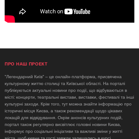
ПРО НАШ ПРОЕКТ
"Легендарний Київ" – це онлайн-платформа, присвячена
культурному життю столиці та Київської області. На порталі
публікуються актуальні новини про події, що відбуваються в
місті: концерти, театральні вистави, виставки, фестивалі та інші
культурні заходи. Крім того, тут можна знайти інформацію про
історичні місця Києва, а також рекомендації щодо цікавих
локацій для відвідування. Окрім анонсів культурних подій,
портал також регулярно висвітлює головні новини Києва,
інформує про соціальні ініціативи та важливі зміни у житті
міста, щоб кияни та гості завжди залишались в курсі