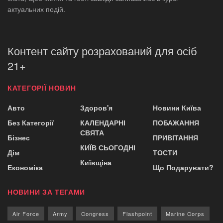
актуальних подій.
Контент сайту розрахований для осіб
21+
КАТЕГОРІЇ НОВИН
Авто
Здоров'я
Новини Київа
Без Категорії
КАЛЕНДАРНІ
ПОБАЖАННЯ
СВЯТА
Бізнес
ПРИВІТАННЯ
КИЇВ СЬОГОДНІ
Дім
ТОСТИ
Київщіна
Економіка
Що Подарувати?
НОВИНИ ЗА ТЕГАМИ
Air Force
Army
Congress
Flashpoint
Marine Corps