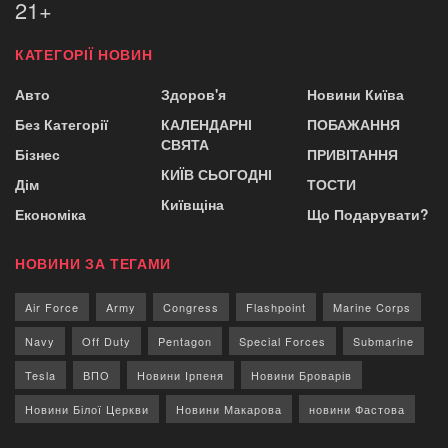
21+
КАТЕГОРІЇ НОВИН
Авто
Здоров'я
Новини Київа
Без Категорії
КАЛЕНДАРНІ
ПОБАЖАННЯ
СВЯТА
Бізнес
ПРИВІТАННЯ
КИЇВ СЬОГОДНІ
Дім
ТОСТИ
Київщіна
Економіка
Що Подарувати?
НОВИНИ ЗА ТЕГАМИ
Air Force
Army
Congress
Flashpoint
Marine Corps
Navy
Off Duty
Pentagon
Special Forces
Submarine
Tesla
ВПО
Новини Ірпеня
Новини Броварів
Новини Білої Церкви
Новини Макарова
новини Фастова