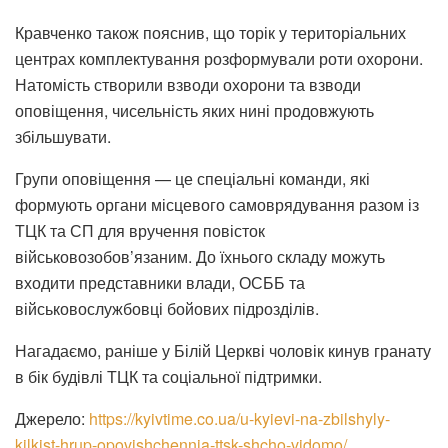
Кравченко також пояснив, що торік у територіальних
центрах комплектування розформували роти охорони.
Натомість створили взводи охорони та взводи
оповіщення, чисельність яких нині продовжують
збільшувати.
Групи оповіщення — це спеціальні команди, які
формують органи місцевого самоврядування разом із
ТЦК та СП для вручення повісток
військовозобов’язаним. До їхнього складу можуть
входити представники влади, ОСББ та
військовослужбовці бойових підрозділів.
Нагадаємо, раніше у Білій Церкві чоловік кинув гранату
в бік будівлі ТЦК та соціальної підтримки.
Джерело:
https://kyivtime.co.ua/u-kyievi-na-zbilshyly-
kilkist-hrup-opovishchennia-ttsk-shcho-vidomo/