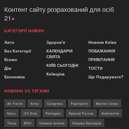
Контент сайту розрахований для осіб
21+
КАТЕГОРІЇ НОВИН
Авто
Здоров'я
Новини Київа
Без Категорії
КАЛЕНДАРНІ
ПОБАЖАННЯ
СВЯТА
Бізнес
ПРИВІТАННЯ
КИЇВ СЬОГОДНІ
Дім
ТОСТИ
Київщіна
Економіка
Що Подарувати?
НОВИНИ ЗА ТЕГАМИ
Air Force
Army
Congress
Flashpoint
Marine Corps
Navy
Off Duty
Pentagon
Special Forces
Submarine
Tesla
ВПО
Новини Ірпеня
Новини Броварів