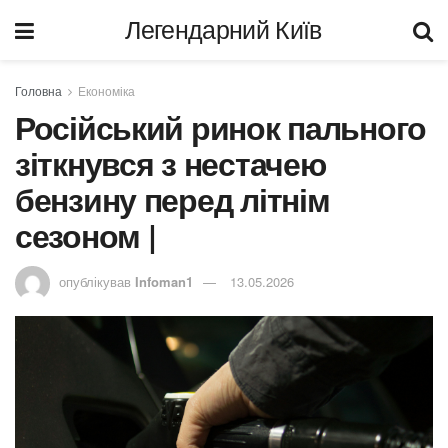
Легендарний Київ
Головна
Економіка
Російський ринок пального
зіткнувся з нестачею
бензину перед літнім
сезоном |
опублікував
Infoman1
13.05.2026