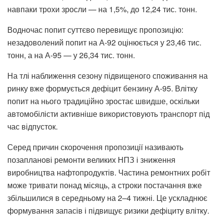
навпаки трохи зросли — на 1,5%, до 12,24 тис. тонн.
Водночас попит суттєво перевищує пропозицію:
незадоволений попит на А-92 оцінюється у 23,46 тис.
тонн, а на А-95 — у 26,34 тис. тонн.
На тлі наближення сезону підвищеного споживання на
ринку вже формується дефіцит бензину А-95. Влітку
попит на нього традиційно зростає швидше, оскільки
автомобілісти активніше використовують транспорт під
час відпусток.
Серед причин скорочення пропозиції називають
позапланові ремонти великих НПЗ і зниження
виробництва нафтопродуктів. Частина ремонтних робіт
може тривати понад місяць, а строки постачання вже
збільшилися в середньому на 2–4 тижні. Це ускладнює
формування запасів і підвищує ризики дефіциту влітку.