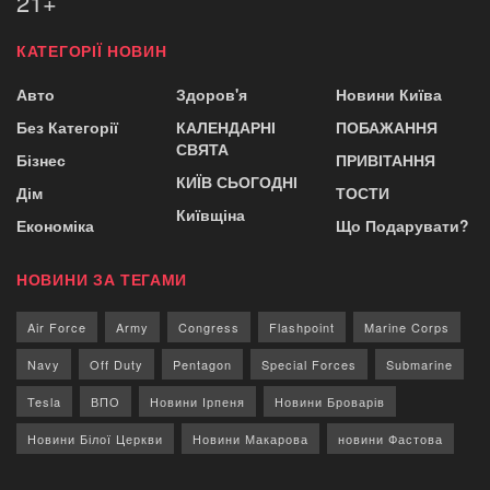
21+
КАТЕГОРІЇ НОВИН
Авто
Здоров'я
Новини Київа
Без Категорії
КАЛЕНДАРНІ
ПОБАЖАННЯ
СВЯТА
Бізнес
ПРИВІТАННЯ
КИЇВ СЬОГОДНІ
Дім
ТОСТИ
Київщіна
Економіка
Що Подарувати?
НОВИНИ ЗА ТЕГАМИ
Air Force
Army
Congress
Flashpoint
Marine Corps
Navy
Off Duty
Pentagon
Special Forces
Submarine
Tesla
ВПО
Новини Ірпеня
Новини Броварів
Новини Білої Церкви
Новини Макарова
новини Фастова