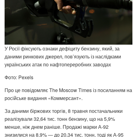
У Росії фіксують ознаки дефіциту бензину, який, за
даними ринкових джерел, пов’язують із наслідками
українських атак по нафтопереробних заводах
Фото: Pexels
Про це повідомляє The Moscow Times із посиланням на
російське видання «Коммерсант».
За даними біржових торгів, 8 травня постачальники
реалізували 32,64 тис. тонн бензину, що на 5,9%
менше, ніж днем раніше. Продажі марки А-92
знизилися на 8,9% — до 20,34 тис. тонн, тоді як А-95