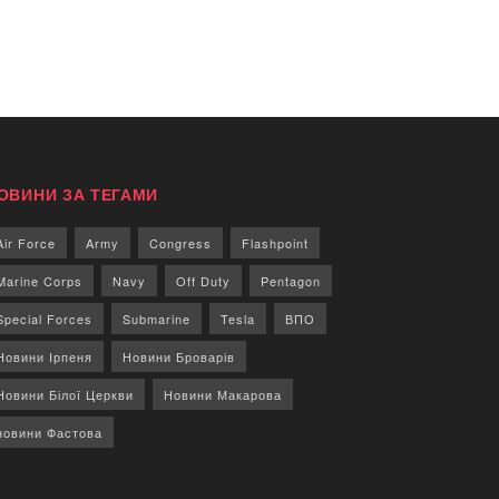
ОВИНИ ЗА ТЕГАМИ
Air Force
Army
Congress
Flashpoint
Marine Corps
Navy
Off Duty
Pentagon
Special Forces
Submarine
Tesla
ВПО
Новини Ірпеня
Новини Броварів
Новини Білої Церкви
Новини Макарова
новини Фастова