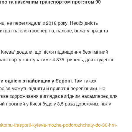
етро та наземним транспортом протягом 90
ці не переглядали з 2018 року. Необхідність
трат на електроенергію, пальне, оплату праці та
 Києва” додали, що після підвищення безлімітний
ранспорту коштуватиме 4 875 гривень, для студентів
ти однією з найвищих у Європі.
Там також
роїзд можуть підняти й приватні перевізники. На
уттєве здорожчання виглядає вигідним насамперед для
ий проїзний у Києві буде у 3,5 раза дорожчим, ніж у
adskomu-trasporti-kyieva-mozhe-podorozhchaty-do-30-hrn-