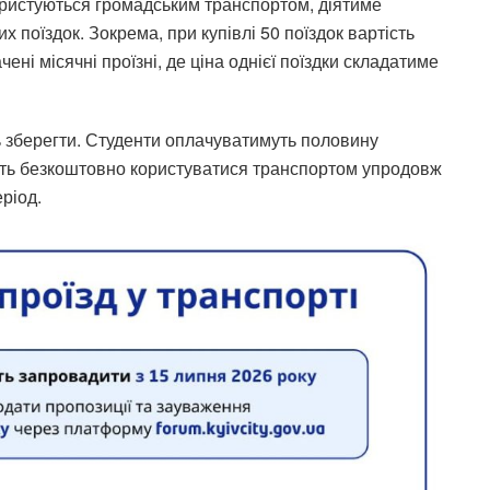
користуються громадським транспортом, діятиме
х поїздок. Зокрема, при купівлі 50 поїздок вартість
ені місячні проїзні, де ціна однієї поїздки складатиме
ть зберегти. Студенти оплачуватимуть половину
жуть безкоштовно користуватися транспортом упродовж
еріод.