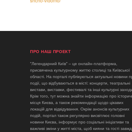
shcho-vidomo/
ПРО НАШ ПРОЕКТ
"Легендарний Київ" – це онлайн-платформа,
присвячена культурному життю столиці та Київської
області. На порталі публікуються актуальні новини п
події, що відбуваються в місті: концерти, театральні
вистави, виставки, фестивалі та інші культурні заход
Крім того, тут можна знайти інформацію про історич
місця Києва, а також рекомендації щодо цікавих
локацій для відвідування. Окрім анонсів культурних
подій, портал також регулярно висвітлює головні
новини Києва, інформує про соціальні ініціативи та
важливі зміни у житті міста, щоб кияни та гості завж