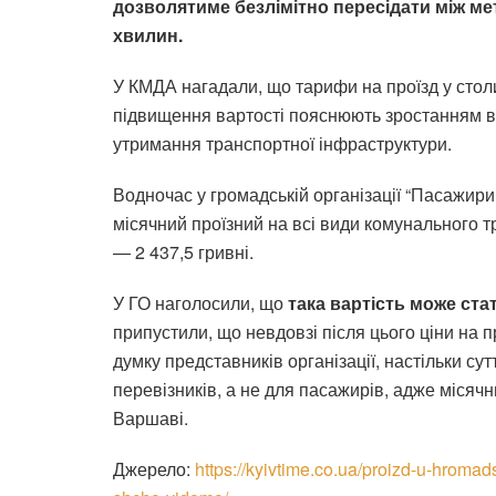
дозволятиме безлімітно пересідати між м
хвилин.
У КМДА нагадали, що тарифи на проїзд у столи
підвищення вартості пояснюють зростанням ви
утримання транспортної інфраструктури.
Водночас у громадській організації “Пасажири
місячний проїзний на всі види комунального т
— 2 437,5 гривні.
У ГО наголосили, що
така вартість може ста
припустили, що невдовзі після цього ціни на п
думку представників організації, настільки с
перевізників, а не для пасажирів, адже місячн
Варшаві.
Джерело:
https://kyivtime.co.ua/proizd-u-hrom