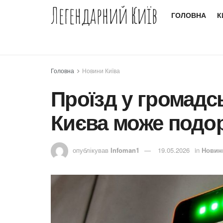
Легендарний Київ
ГОЛОВНА
К
Головна
Новини Київа
Проїзд у громадс
Києва може подор
опублікував
Infoman1
19.05.2026
in
Новин