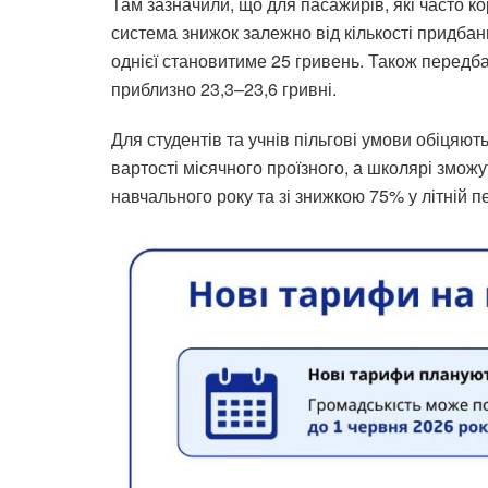
Там зазначили, що для пасажирів, які часто 
система знижок залежно від кількості придбани
однієї становитиме 25 гривень. Також передбач
приблизно 23,3–23,6 гривні.
Для студентів та учнів пільгові умови обіцяю
вартості місячного проїзного, а школярі змо
навчального року та зі знижкою 75% у літній п