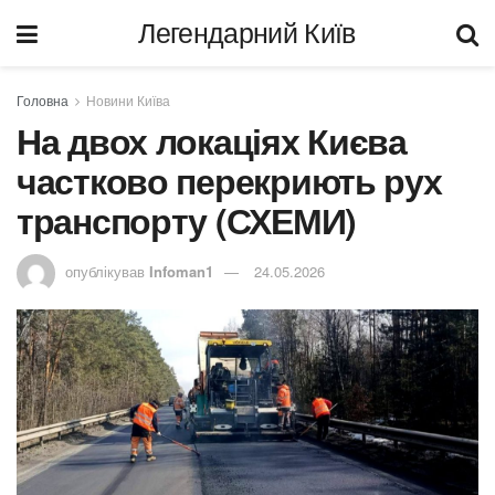
Легендарний Київ
Головна
Новини Київа
На двох локаціях Києва
частково перекриють рух
транспорту (СХЕМИ)
опублікував
Infoman1
24.05.2026