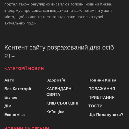
портал також регулярно висвітлює головні новини Києва,
інформує про соціальні ініціативи та важливі зміни у житті
міста, щоб кияни та гості завжди залишались в курсі
актуальних подій.
Контент сайту розрахований для осіб
21+
КАТЕГОРІЇ НОВИН
Авто
Здоров'я
Новини Київа
Без Категорії
КАЛЕНДАРНІ
ПОБАЖАННЯ
СВЯТА
Бізнес
ПРИВІТАННЯ
КИЇВ СЬОГОДНІ
Дім
ТОСТИ
Київщіна
Економіка
Що Подарувати?
НОВИНИ ЗА ТЕГАМИ