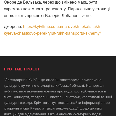
Оноре де Бальзака, через що змінено маршрути
окремого наземного транспорту. Паралельно у столиці
оновлюють проспект Валерія Лобановського.
Джерело:
https://kyivtime.co.ua/na-dvokh-lokatsiiakh-
kyieva-chastkovo-perekryiut-rukh-transportu-skhemy/
ПРО НАШ ПРОЕКТ
"Легендарний Київ" – це онлайн-платформа, присвячена
культурному життю столиці та Київської області. На порталі
публікуються актуальні новини про події, що відбуваються в
місті: концерти, театральні вистави, виставки, фестивалі та інші
культурні заходи. Крім того, тут можна знайти інформацію про
історичні місця Києва, а також рекомендації щодо цікавих
локацій для відвідування. Окрім анонсів культурних подій,