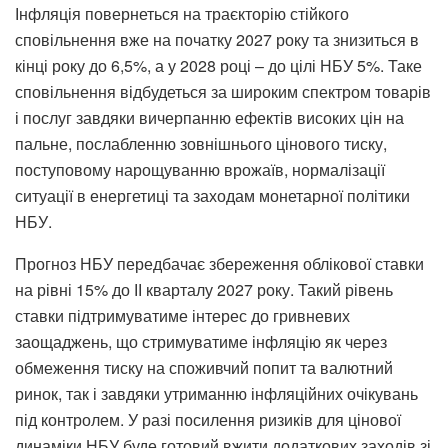
Інфляція повернеться на траєкторію стійкого
сповільнення вже на початку 2027 року та знизиться в
кінці року до 6,5%, а у 2028 році – до цілі НБУ 5%. Таке
сповільнення відбудеться за широким спектром товарів
і послуг завдяки вичерпанню ефектів високих цін на
пальне, послабленню зовнішнього цінового тиску,
поступовому нарощуванню врожаїв, нормалізації
ситуації в енергетиці та заходам монетарної політики
НБУ.
Прогноз НБУ передбачає збереження облікової ставки
на рівні 15% до ІІ кварталу 2027 року. Такий рівень
ставки підтримуватиме інтерес до гривневих
заощаджень, що стримуватиме інфляцію як через
обмеження тиску на споживчий попит та валютний
ринок, так і завдяки утриманню інфляційних очікувань
під контролем. У разі посилення ризиків для цінової
динаміки НБУ буде готовий вжити додаткових заходів зі