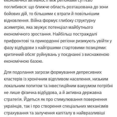
поглибився: що ближче область розташована до зони
бойових дій, то більшими є втрати й повільнішим
відновлення. Війна формує глибоку структурну
асиметрію, яка звужує потенціал майбутнього
економічного зростання. Найбільш постраждалі
прифронтові та прикордонні регіони ризикують увійти у
фазу відбудови з найгіршими стартовими позиціями:
критичний обсяг руйнувань у поєднанні з виснаженою
економічною базою.
Для подолання загрози формування депресивних
кластерів із хронічним відпливом населення, низьким
локальним попитом та інвестиційним вакуумом потрібні
не лише фізична відбудова, а й активна державна
стратегія. Йдеться як про стимулювання повернення
українців, так і про створення спеціальних механізмів
страхування та залучення капіталу в найвразливіші