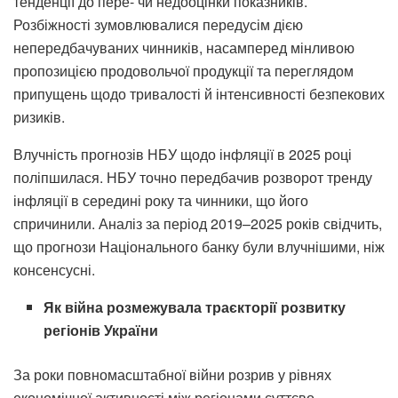
тенденції до пере- чи недооцінки показників.
Розбіжності зумовлювалися передусім дією
непередбачуваних чинників, насамперед мінливою
пропозицією продовольчої продукції та переглядом
припущень щодо тривалості й інтенсивності безпекових
ризиків.
Влучність прогнозів НБУ щодо інфляції в 2025 році
поліпшилася. НБУ точно передбачив розворот тренду
інфляції в середині року та чинники, що його
спричинили. Аналіз за період 2019–2025 років свідчить,
що прогнози Національного банку були влучнішими, ніж
консенсусні.
Як війна розмежувала траєкторії розвитку
регіонів України
За роки повномасштабної війни розрив у рівнях
економічної активності між регіонами суттєво