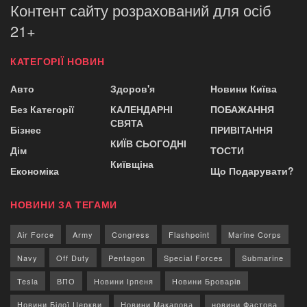
Контент сайту розрахований для осіб
21+
КАТЕГОРІЇ НОВИН
Авто
Здоров'я
Новини Київа
Без Категорії
КАЛЕНДАРНІ
ПОБАЖАННЯ
СВЯТА
Бізнес
ПРИВІТАННЯ
КИЇВ СЬОГОДНІ
Дім
ТОСТИ
Київщіна
Економіка
Що Подарувати?
НОВИНИ ЗА ТЕГАМИ
Air Force
Army
Congress
Flashpoint
Marine Corps
Navy
Off Duty
Pentagon
Special Forces
Submarine
Tesla
ВПО
Новини Ірпеня
Новини Броварів
Новини Білої Церкви
Новини Макарова
новини Фастова