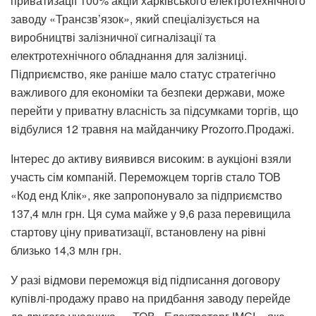
приватизації 100% акцій харківського електротехнічного
заводу «Трансзв’язок», який спеціалізується на
виробництві залізничної сигналізації та
електротехнічного обладнання для залізниці.
Підприємство, яке раніше мало статус стратегічно
важливого для економіки та безпеки держави, може
перейти у приватну власність за підсумками торгів, що
відбулися 12 травня на майданчику Prozorro.Продажі.
Інтерес до активу виявився високим: в аукціоні взяли
участь сім компаній. Переможцем торгів стало ТОВ
«Код енд Клік», яке запропонувало за підприємство
137,4 млн грн. Ця сума майже у 9,6 раза перевищила
стартову ціну приватизації, встановлену на рівні
близько 14,3 млн грн.
У разі відмови переможця від підписання договору
купівлі-продажу право на придбання заводу перейде