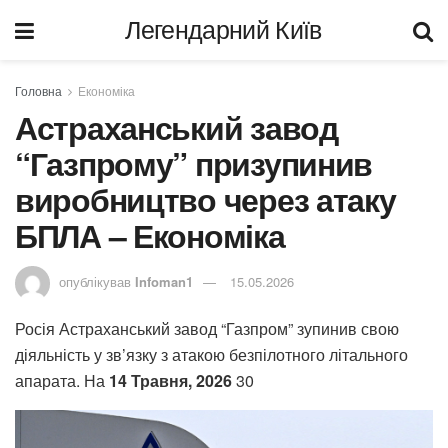
Легендарний Київ
Головна
Економіка
Астраханський завод
“Газпрому” призупинив
виробництво через атаку
БПЛА – Економіка
опублікував
Infoman1
15.05.2026
Росія
Астраханський завод “Газпром” зупинив свою
діяльність у зв’язку з атакою безпілотного літального
апарата.
На
14 Травня, 2026
30