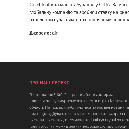
Combinator та масштабування у США. За його 
глобальну компанію та зробили ставку на ри
охопленим сучасними технологічними рішенн
Джерело:
ain
ПРО НАШ ПРОЕКТ
"Легендарний Київ" – це онлайн-платформа,
присвячена культурному життю столиці та Київської
області. На порталі публікуються актуальні новини п
події, що відбуваються в місті: концерти, театральні
вистави, виставки, фестивалі та інші культурні заход
Крім того, тут можна знайти інформацію про історич