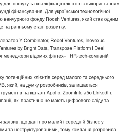
 для пошуку та кваліфікації клієнтів із використанням
аунді фінансування. Для української технологічної
го венчурного фонду Roosh Ventures, який став одним
ще на ранньому етапі розвитку.
елератор
Y Combinator, Rebel Ventures, Inovexus
Ventures by Bright Data, Transpose Platform
і
Deel
топменеджери відомих фінтех
–
і
HR-tech-
компаній
 потенційних клієнтів серед малого та середнього
MB, який, на думку розробників, залишається
трументів на кшталт Apollo, ZoomInfo або LinkedIn.
анії, які практично не мають цифрового сліду та
заявив, що дані про малий і середній бізнес у
ми та неструктурованими, тому компанія розробила