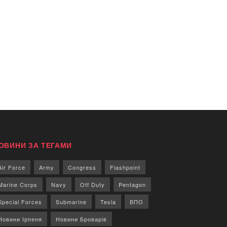
ОВИНИ ЗА ТЕГАМИ
Air Force
Army
Congress
Flashpoint
Marine Corps
Navy
Off Duty
Pentagon
Special Forces
Submarine
Tesla
ВПО
Новини Ірпеня
Новини Броварів