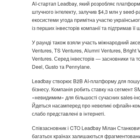
AI-стартап Leadbay, який розробляє платформу
штучного інтелекту, залучив $4,3 млн у seed-р
екосистеми угода примітна участю українсько
із перших інвесторів компанії та підтримав її 
У раунді також взяли участь міжнародний акс
Ventures, TS Ventures, Alumni Ventures, Bright 
Ventures.
Серед інвесторів
—
засновники та 
Deel, Gusto
та
Pennylane.
Leadbay створює B2B AI-платформу для пошуку
бізнесу. Компанія робить ставку на сегмент S
«невидимим» для більшості сучасних sales-інс
Йдеться насамперед про невеликі офлайн-комп
слабо представлені в інтернеті.
Співзасновник і CTO Leadbay Мілан Станкович 
багатьох країнах залишаються фрагментовани