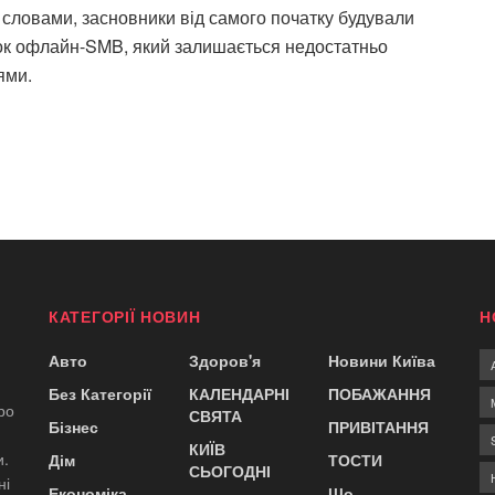
словами, засновники від самого початку будували
нок офлайн-SMB, який залишається недостатньо
ями.
КАТЕГОРІЇ НОВИН
Н
Авто
Здоров'я
Новини Київа
Без Категорії
КАЛЕНДАРНІ
ПОБАЖАННЯ
ро
СВЯТА
Бізнес
ПРИВІТАННЯ
КИЇВ
и.
Дім
ТОСТИ
СЬОГОДНІ
ні
Економіка
Що