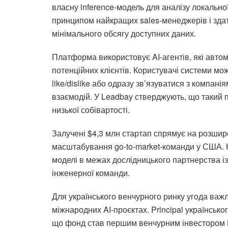
власну inference-модель для аналізу локально
принципом найкращих sales-менеджерів і здатн
мінімального обсягу доступних даних.
Платформа використовує AI-агентів, які авто
потенційних клієнтів. Користувачі системи мо
like/dislike або одразу зв’язуватися з компан
взаємодій. У Leadbay стверджують, що такий п
низької собівартості.
Залучені $4,3 млн стартап спрямує на розшир
масштабування go-to-market-команди у США. К
моделі в межах дослідницького партнерства із
інженерної команди.
Для українського венчурного ринку угода важл
міжнародних AI-проєктах. Principal українськ
що фонд став першим венчурним інвестором L