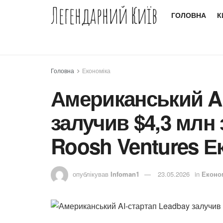
Легендарний Київ
ГОЛОВНА
К
Головна
Економіка
Американський AI
залучив $4,3 млн 
Roosh Ventures Е
опублікував
Infoman1
23.05.2026
in
Еконо