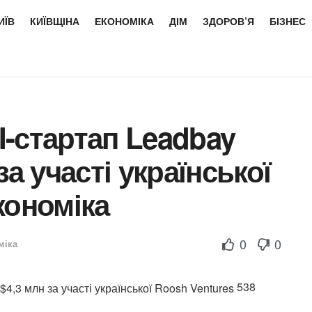
ИЇВ
КИЇВЩІНА
ЕКОНОМІКА
ДІМ
ЗДОРОВ’Я
БІЗНЕС
-стартап Leadbay
за участі української
кономіка
0
0
міка
538