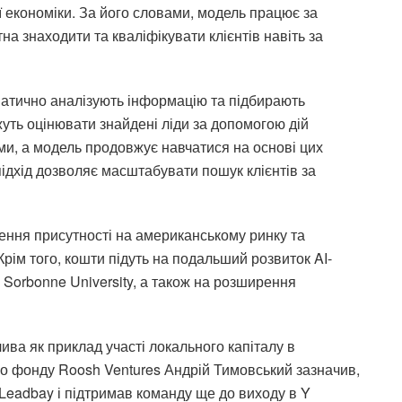
ї економіки. За його словами, модель працює за
а знаходити та кваліфікувати клієнтів навіть за
матично аналізують інформацію та підбирають
жуть оцінювати знайдені ліди за допомогою дій
іями, а модель продовжує навчатися на основі цих
ідхід дозволяє масштабувати пошук клієнтів за
ення присутності на американському ринку та
рім того, кошти підуть на подальший розвиток AI-
 Sorbonne University, а також на розширення
ива як приклад участі локального капіталу в
ого фонду Roosh Ventures Андрій Тимовський зазначив,
eadbay і підтримав команду ще до виходу в Y